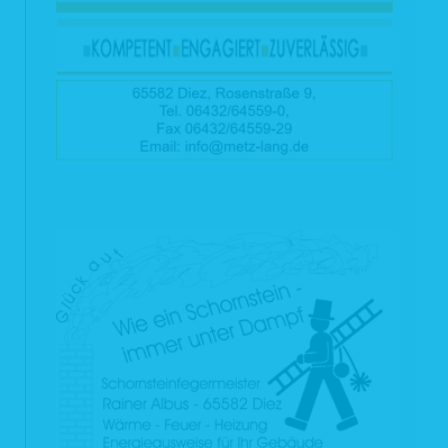
personenbezogene Daten mitzuteilen. Pseudonymisierte Nutzungsdaten werden
nicht mit den Daten des Trägers des Pseudonyms zusammengeführt. Eine
Erstellung von pseudonymen Nutzungsprofilen findet nicht statt.
3.2 Statistische Auswertung der Besuche dieser Internetseite
Wir erheben, verarbeiten und speichern bei dem Aufruf dieser Internetseite oder
einzelner Dateien der Internetseite folgende Daten: IP-Adresse, Webseite, von
der aus die Datei abgerufen wurde, Name der Datei, Datum und Uhrzeit des
Abrufs, übertragene Datenmenge und Meldung über den Erfolg des Abrufs (sog.
Web-Log). Diese Zugriffsdaten verwenden wir ausschließlich in nicht
personalisierter Form für die stetige Verbesserung unseres Internetangebots und
zu statistischen Zwecken.
3.3 Kontaktformular
Unter Angabe Ihres Namens und Ihrer E-Mail-Adresse können Sie Kontakt mit
uns aufnehmen. Die über unser Kontaktformular aufgenommenen Daten werden
wir nur für die Bearbeitung von Anfragen, die durch das Kontaktformular
eingehen, verwenden. Nach Bearbeitung der Anfrage werden die erhobenen
Daten gelöscht, falls dem nicht gesetzliche Regelungen entgegenstehen.
3.4 Cookies
Haus & Grund setzt so genannte Session- und Flash-Cookies (Textdateien, die
bei dem Besuch auf einer Internetseite auf dem Computer des Benutzers
gespeichert werden) ein, die es Haus & Grund ermöglicht, die Nutzung unserer
Internetangebote angenehm und effizient zu gestalten. Diese Session-Cookies
werden mit dem Schließen des Browsers wieder gelöscht. Darüber hinaus
verwendet Haus & Grund – wenn Sie dies zulassen – auch sogenannte