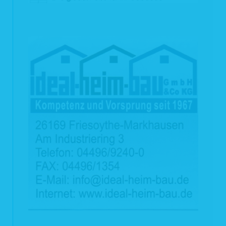
persistente Cookies, die über die Session hinaus eingesetzt werden
(„sessionübergreifende Cookies“). Insbesondere diese Cookies dienen dazu,
das Internetangebot von Haus & Grund nutzerfreundlich, effektiver und sicherer
zu machen.
Selbstverständlich können Sie Ihren Browser so einrichten, dass er Cookies
nicht auf der Festplatte ablegt. In diesem Zusammenhang wird darauf
hingewiesen, dass dann einige Funktionen unseres Internetangebots nicht oder
nicht vollständig genutzt werden können. Wir empfehlen Ihnen deshalb, den
Empfang von Cookies eingeschaltet zu lassen.
4 Kategorien von Empfängern
Zur Erfüllung der vorgesehenen Zwecke kann auf die jeweils erforderlichen
Daten ein abteilungsübergreifender Zugriff innerhalb unseres Unternehmens
stattfinden. Auch von uns eingesetzte Auftragsverarbeiter können für bestimmte
Zwecke Daten erhalten, z.B. für IT-Dienstleistungen, Aktenvernichtung und
Marketing. Weitere Empfänger personenbezogener Daten können darüber
hinaus z. B. öffentliche Stellen, Kredit- und Finanzdienstleistungsinstitute,
Rechtsanwälte und Steuerberater oder Auskunfteien sein.
5 Übermittlung in ein Drittland oder an eine internationale
Organisation
Eine Datenübermittlung in Drittstaaten findet nur statt, soweit dies z.B. zur