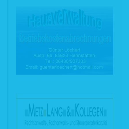
Beschäftigungsverhältnisses, wenn dies für die Entscheidung über die
Begründung eines Beschäftigungsverhältnisses oder nach Begründung des
Beschäftigungsverhältnisses für dessen Durchführung oder Beendigung oder
zur Ausübung oder Erfüllung der sich aus einem Gesetz ergebenden Rechte und
Pflichten erforderlich ist.
2.3 Gesetzliche Vorgaben (Art. 6 Abs. 1c DS-GVO)
Aufgrund rechtlicher Verpflichtung erfolgt eine Datenverarbeitung z.B. für Zwecke
der Betrugs- und Geldwäscheprävention, Erfüllung steuerrechtlicher Kontroll-
und Meldepflichten und der Auskunft an Behörden.
2.4 Interessenabwägung (Art. 6 Abs. 1f DS-GVO)
Zur Wahrung berechtigter Interessen von uns oder Dritten erfolgt darüber hinaus
eine Datenverarbeitung für bestimmte Zwecke nach vorheriger
Interessenabwägung, z.B. zur Sicherstellung des Hausrechts, Wahrung
rechtlicher Ansprüche, Aufklärung von Straftaten, Ermittlung von Ausfallrisiken,
optimierten Produktentwicklung, optimierten Kundenansprache zu
Werbezwecken, optimierten Bedarfsplanung oder zur Sicherstellung der
Datensicherheit.
3 Weitergehende Datenverarbeitung im Rahmen der
Webseitennutzung
3.1 Pseudonymisierte Nutzung der Internetseite
Sie können unsere Internetseiten grundsätzlich besuchen, ohne uns