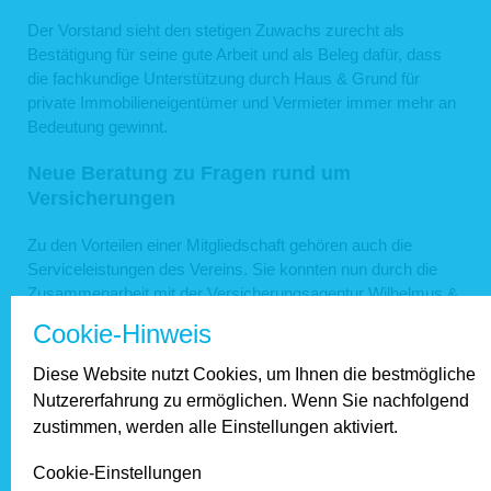
Der Vorstand sieht den stetigen Zuwachs zurecht als
Bestätigung für seine gute Arbeit und als Beleg dafür, dass
die fachkundige Unterstützung durch Haus & Grund für
private Immobilieneigentümer und Vermieter immer mehr an
Bedeutung gewinnt.
Neue Beratung zu Fragen rund um
Versicherungen
Zu den Vorteilen einer Mitgliedschaft gehören auch die
Serviceleistungen des Vereins. Sie konnten nun durch die
Zusammenarbeit mit der Versicherungsagentur Wilhelmus &
Scharrenberg aus Neuwied/Engers erweitert werden.
Cookie-Hinweis
Agentur-Mitarbeiter Christian Czarnecki wird als
Beiratsmitglied vornehmlich dienstags (oder nach
Diese Website nutzt Cookies, um Ihnen die bestmögliche
gesonderter Terminvereinbarung) als Ansprechpartner bei
Nutzererfahrung zu ermöglichen. Wenn Sie nachfolgend
Fragen zum Thema Versicherungen fungieren.
zustimmen, werden alle Einstellungen aktiviert.
Fester Bestandteil der Mitgliederversammlung sind
Cookie-Einstellungen
traditionell auch Vorträge zu interessanten Themen rund um