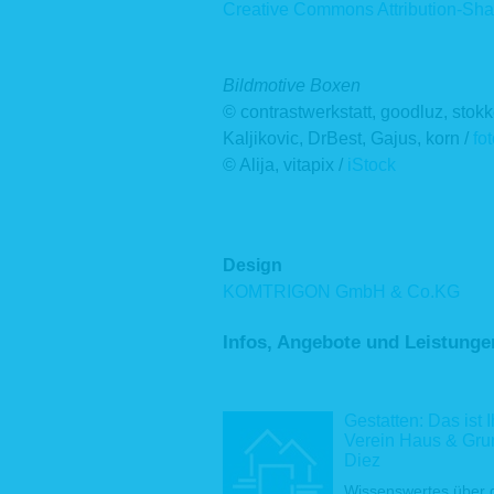
Creative Commons
Attribution-Sh
werden d
Bewerbung
Persone
Bildmotive Boxen
Beschäft
Beschäfti
© contrastwerkstatt, goodluz, stok
Durchfüh
Kaljikovic, DrBest, Gajus, korn /
fo
ergebenden
© Alija, vitapix /
iStock
2.3 Geset
Aufgrund 
Geldwäsch
Behörden
Design
2.4 Inter
KOMTRIGON GmbH & Co.KG
Zur Wahr
Infos, Angebote und Leistunge
Datenvera
des Haus
Ausfallri
optimierte
Gestatten: Das ist I
Verein Haus & Gru
Diez
3 Weite
Wissenswertes über 