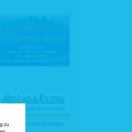
ng zu
gen