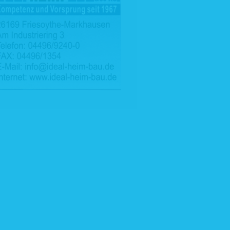
he für den
sweise
ndung von
ndt wird,
nn Sie uns
lung eines
men wie zu
ebseiten-
en Vertrag
swertungen,
Bewerbung