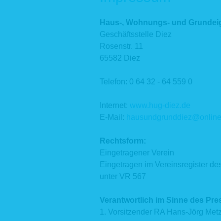
Haus-, Wohnungs- und Grundeig
Geschäftsstelle Diez
Rosenstr. 11
65582 Diez
Telefon: 0 64 32 - 64 559 0
Internet:
www.hug-diez.de
E-Mail:
hausundgrunddiez@onlin
Rechtsform:
Eingetragener Verein
Eingetragen im Vereinsregister des
unter VR 567
Verantwortlich im Sinne des Pre
1. Vorsitzender RA Hans-Jörg Met