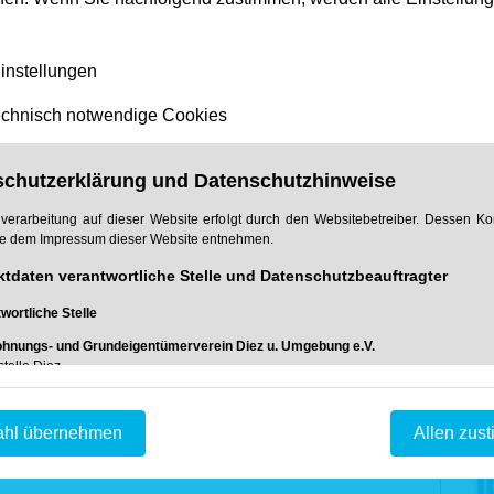
ellten Inhalte und Werke auf diesen Seiten
instellungen
recht. Die Vervielfältigung, Bearbeitung,
ertung außerhalb der Grenzen des Urheberrechtes
chnisch notwendige Cookies
ung des jeweiligen Autors bzw. Erstellers.
 sind nur für den privaten, nicht kommerziellen
schutzerklärung und Datenschutzhinweise
lte auf dieser Seite nicht vom Betreiber erstellt
Dritter beachtet. Insbesondere werden Inhalte
verarbeitung auf dieser Website erfolgt durch den Websitebetreiber. Dessen Ko
e dem Impressum dieser Website entnehmen.
Sollten Sie trotzdem auf eine
am werden, bitten wir um einen entsprechenden
ktdaten verantwortliche Stelle und Datenschutzbeauftragter
echtsverletzungen werden wir derartige Inhalte
wortliche Stelle
hnungs- und Grundeigentümerverein Diez u. Umgebung e.V.
telle Diez
ht von Rechtsanwalt Sören Siebert
11,
ez
hl übernehmen
Allen zus
 64 32 - 64 55 90
ww.hug-diez.de