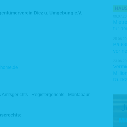
HAUS
entümerverein Diez u. Umgebung e.V.
09.07.20
Mietre
für d
25.06.20
BauGB
vor n
23.06.20
Vermi
ehome.de
Milli
Rückz
 Amtsgerichts - Registergerichts - Montabaur
sserechts:
z