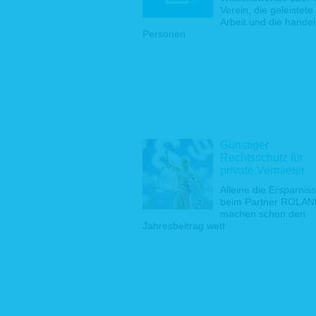
3.1 Pseud
Verein, die geleistete
Arbeit und die hande
Sie könn
Personen
mitzutei
Pseudonym
3.2 Stati
Wir erhebe
Internets
Datei, Da
Abrufs (so
Günstiger
für die st
Rechtsschutz für
private Vermieter
3.3 Konta
Alleine die Ersparnis
Unter Ang
beim Partner ROLA
über unse
machen schon den
die durch
Jahresbeitrag wett
erhobenen
3.4 Cooki
Haus & Gr
einer Int
ermöglicht
Cookies w