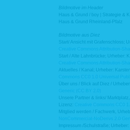
h
E-Mail:
Bildmotive im Header
1.2 Daten
Haus & Grund / boy | Strategie &
Haus & Grund Rheinland-Pfalz
Der Daten
Daten
hau
unter
Bildmotive aus Diez
Start/ Ansicht mit Grafenschloss; U
Creative Commons
Attribution-Sha
2 Zweck
Start / Alte Lahnbrücke; Urheber: K
2.1 Einwi
Creative Commons
Attribution-Sha
Aktuelles / Kanal; Urheber: Karste
Eine Ver
Newslette
Commons
CC0 1.0 Universal Publ
Weitergab
Über uns / Blick auf Diez / Urhebe
eine Einwi
Generic (CC BY 2.0)
2.2 Vertr
Unsere Partner & links/ Marktplatz
Wir verar
Lizenz:
Creative Commons
CC0 1.
Vertrags,
Mitglied werden / Fachwerk, Urhebe
Beispiel 
NonCommercial-NoDerivs 2.0 Gen
Kontaktfo
(z. B. Ver
Impressum /Schulstraße; Urheber:
Beratung