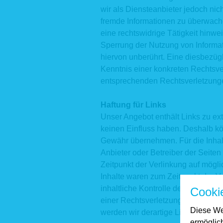
wir als Diensteanbieter jedoch nich
fremde Informationen zu überwach
eine rechtswidrige Tätigkeit hinwe
Sperrung der Nutzung von Informa
hiervon unberührt. Eine diesbezügl
Kenntnis einer konkreten Rechtsv
entsprechenden Rechtsverletzunge
Haftung für Links
Unser Angebot enthält Links zu ext
keinen Einfluss haben. Deshalb kö
Gewähr übernehmen. Für die Inhalte 
Anbieter oder Betreiber der Seiten
Zeitpunkt der Verlinkung auf mögl
Inhalte waren zum Zeitpunkt der V
inhaltliche Kontrolle der verlinkte
Cooki
einer Rechtsverletzung nicht zum
Diese We
werden wir derartige Links umgehe
ermöglic