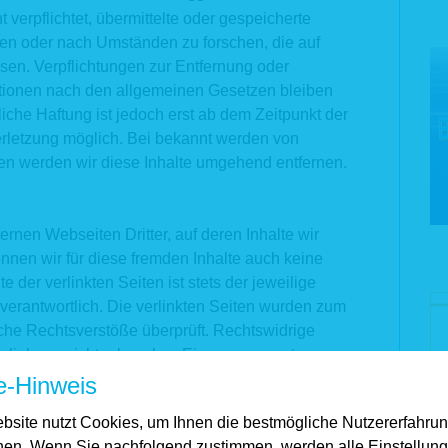
t verpflichtet, übermittelte oder gespeicherte
en oder nach Umständen zu forschen, die auf
isen. Verpflichtungen zur Entfernung oder
tionen nach den allgemeinen Gesetzen bleiben
iche Haftung ist jedoch erst ab dem Zeitpunkt der
erletzung möglich. Bei bekannt werden von
n werden wir diese Inhalte umgehend entfernen.
ernen Webseiten Dritter, auf deren Inhalte wir
nnen wir für diese fremden Inhalte auch keine
der verlinkten Seiten ist stets der jeweilige
 verantwortlich. Die verlinkten Seiten wurden zum
iche Rechtsverstöße überprüft. Rechtswidrige
erlinkung nicht erkennbar. Eine permanente
n Seiten ist jedoch ohne konkrete Anhaltspunkte
e-Hinweis
utbar. Bei Bekanntwerden von Rechtsverletzungen
bsite nutzt Cookies, um Ihnen die bestmögliche Nutzererfahru
nd entfernen.
hen. Wenn Sie nachfolgend zustimmen, werden alle Einstellun