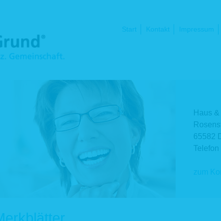
Navigation
Start
Kontakt
Impressum
überspringen
Haus &
Rosenst
65582 
Telefon
zum Kon
Merkblätter