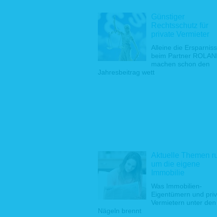
2.4 Inter
Günstiger
Rechtsschutz für
Zur Wahr
private Vermieter
Datenvera
des Haus
Alleine die Ersparnis
Ausfallri
beim Partner ROLA
optimierte
machen schon den
Jahresbeitrag wett
3 Weite
3.1 Pseud
Sie könn
mitzutei
Pseudonym
Aktuelle Themen r
3.2 Stati
um die eigene
Wir erhebe
Immobilie
Internets
Was Immobilien-
Datei, Da
Eigentümern und pri
Abrufs (so
Vermietern unter den
für die st
Nägeln brennt