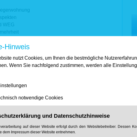
liegerwohnung
Aspekten
nd WEG
rmehrheit
hr
e-Hinweis
bsite nutzt Cookies, um Ihnen die bestmögliche Nutzererfahru
ssung
hen. Wenn Sie nachfolgend zustimmen, werden alle Einstellun
)
instellungen
von Wohneigentum
chnisch notwendige Cookies
bei Wohnungsräumung
?
schutzerklärung und Datenschutzhinweise
verarbeitung auf dieser Website erfolgt durch den Websitebetreiber. Dessen Ko
Hausfriedens
e dem Impressum dieser Website entnehmen.
en Eigenbedarfs