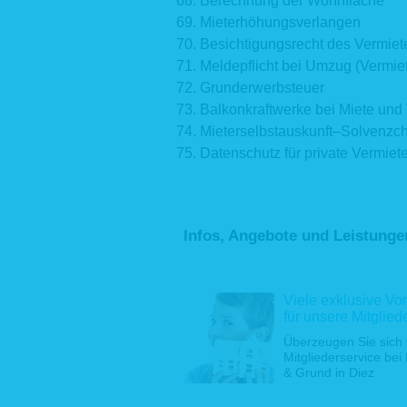
Berechnung der Wohnfläche
Eine Ver
Mieterhöhungsverlangen
Newslette
Weitergab
Besichtigungsrecht des Vermiet
eine Einwi
Meldepflicht bei Umzug (Vermie
2.2 Vertr
Grunderwerbsteuer
Balkonkraftwerke bei Miete un
Wir verar
Vertrags,
Mieterselbstauskunft–Solvenzc
Beispiel 
Datenschutz für private Vermiete
Kontaktfo
(z. B. Ver
Beratung
werden d
Bewerbung
Infos, Angebote und Leistunge
Persone
Beschäft
Beschäfti
Viele exklusive Vor
Durchfüh
für unsere Mitglied
ergebenden
Überzeugen Sie sich
2.3 Geset
Mitgliederservice bei
& Grund in Diez
Aufgrund 
Geldwäsch
Behörden