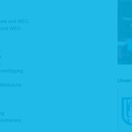
Miete und WEG
ht und WEG
s
r
n
enverfügung
Unser
 Mietsache
ng
Vermieters