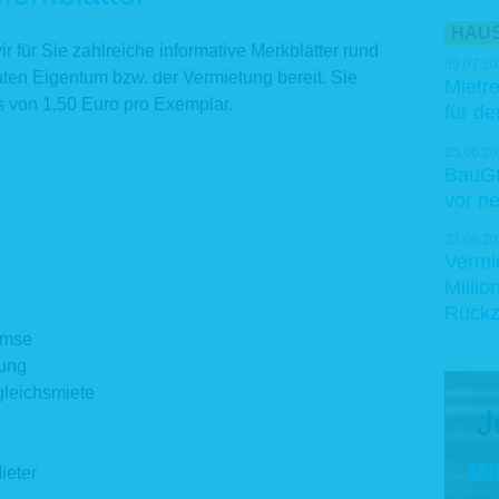
HAUS
ir für Sie zahlreiche informative Merkblätter rund
09.07.20
en Eigentum bzw. der Vermietung bereit. Sie
Mietre
s von 1,50 Euro pro Exemplar.
für d
25.06.20
BauGB
vor n
23.06.20
Vermi
Milli
Rückz
emse
rung
gleichsmiete
ieter