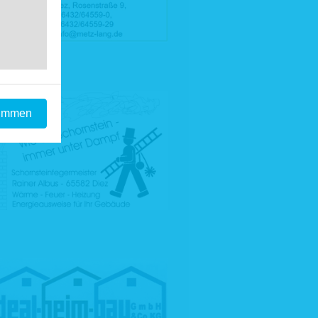
timmen
he für den
sweise