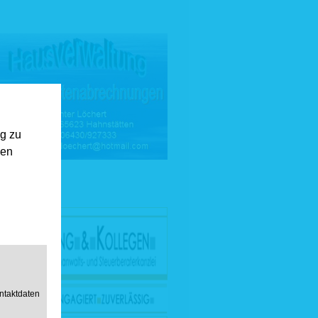
ng zu
gen
ntaktdaten