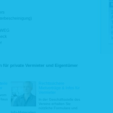
arbeitung von personenbezogenen Daten für bestimmte Zwecke (z. B. Zuse
rn per E-Mail nach Anklicken des Bestätigungslinks, welcher Ihnen zugesa
e an andere Dritte, Auswertung von Daten für Marketingzwecke) findet statt, we
ers
lligung erteilt haben.
terbescheinigung)
agliche oder vorvertragliche Pflichten (Art. 6 Abs. 1b DS-GVO)
d WEG
beiten personenbezogene Daten, deren Angabe erforderlich ist, für die Erfül
 dessen Vertragspartei Sie sind, oder zur Durchführung vorvertraglicher Maßnah
heck
der Bearbeitung Ihrer Bewerbung, die auf Ihre Anfrage, z.B. über unser W
r
rmular, erfolgen. Die Zwecke der Datenverarbeitung richtet sich nach dem konkret
eins-Mitgliedschaft, Kauf-, Liefer-, Arbeitsvertrag) und können unter anderem Au
 sowie die Durchführung von weiteren Aktionen umfassen. Im Rahmen Ihrer 
ie von Ihnen zur Verfügung gestellten Daten bei den Stellen verarbeitet
sprozess bei uns begleiten (z.B. Personalabteilung, Fachabteilungsleitung).
n für private Vermieter und Eigentümer
nbezogene Daten von Beschäftigten verarbeiten wir für Zw
igungsverhältnisses, wenn dies für die Entscheidung über die Begründ
gungsverhältnisses oder nach Begründung des Beschäftigungsverhältnisses 
teile
Rechtssichere
rung oder Beendigung oder zur Ausübung oder Erfüllung der sich aus ein
er
Mietverträge & Infos für
 Rechte und Pflichten erforderlich ist.
Vermieter
 vom
zliche Vorgaben (Art. 6 Abs. 1c DS-GVO)
 Haus
In der Geschäftsstelle des
Vereins erhalten Sie
rechtlicher Verpflichtung erfolgt eine Datenverarbeitung z.B. für Zwecke der Be
nützliche Formulare und
eprävention, Erfüllung steuerrechtlicher Kontroll- und Meldepflichten und der A
Info-Materialien
.