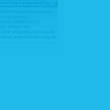
ndung von
ndt wird,
nn Sie uns
lung eines
men wie zu
ebseiten-
en Vertrag
swertungen,
Bewerbung
, die den
ecke des
ung eines
für dessen
em Gesetz
trugs- und
uskunft an