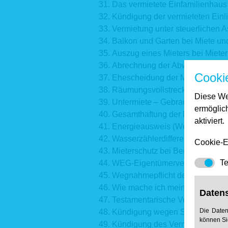
Das vermietete Einfamilienhaus
Kündigung der vermieteten Ein
Vermietung unter steuerlichen 
Balkon und Garten bei Miete u
Auszug eines Mieters bei Miete
Abrechnung der Abwassergebü
Cooki
Ehescheidung der Mieter
Räumungsvollstreckung
Diese We
Untermiete – Gebrauchsüberla
ermöglic
Gesamthaftung der Mieter
aktiviert.
Energieausweis (Wohngebäude
Wasserzählerdifferenzen
Cookie-E
Mieterschutz bei Begründung 
Te
WEG-Eigentümerversammlung
Wegnahmepflicht des Mieters 
Wie mache ich mein Testament
Daten
Testamentarische Verfügungen
Die Daten
Kündigung wegen Störung des 
können Si
Kündigung des Vermieters weg